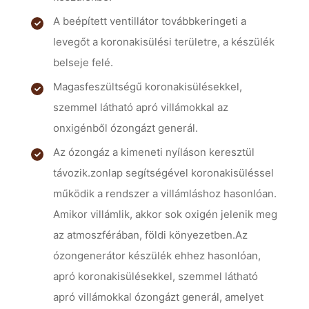
A beépített ventillátor továbbkeringeti a
levegőt a koronakisülési területre, a készülék
belseje felé.
Magasfeszültségű koronakisülésekkel,
szemmel látható apró villámokkal az
onxigénből ózongázt generál.
Az ózongáz a kimeneti nyíláson keresztül
távozik.zonlap segítségével koronakisüléssel
működik a rendszer a villámláshoz hasonlóan.
Amikor villámlik, akkor sok oxigén jelenik meg
az atmoszférában, földi könyezetben.Az
ózongenerátor készülék ehhez hasonlóan,
apró koronakisülésekkel, szemmel látható
apró villámokkal ózongázt generál, amelyet