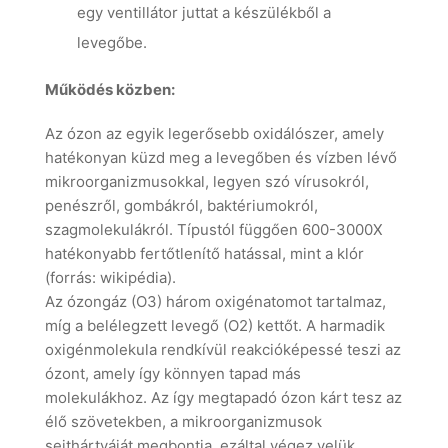
egy ventillátor juttat a készülékből a
levegőbe.
Működés közben:
Az ózon az egyik legerősebb oxidálószer, amely
hatékonyan küzd meg a levegőben és vízben lévő
mikroorganizmusokkal, legyen szó vírusokról,
penészről, gombákról, baktériumokról,
szagmolekulákról. Típustól függően 600-3000X
hatékonyabb fertőtlenítő hatással, mint a klór
(forrás: wikipédia).
Az ózongáz (O3) három oxigénatomot tartalmaz,
míg a belélegzett levegő (O2) kettőt. A harmadik
oxigénmolekula rendkívül reakcióképessé teszi az
ózont, amely így könnyen tapad más
molekulákhoz. Az így megtapadó ózon kárt tesz az
élő szövetekben, a mikroorganizmusok
sejthártyáját megbontja, ezáltal végez velük.