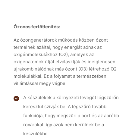
Ózonos fertőtlenítés:
Az ózongenerátorok működés közben ózont
termelnek azáltal, hogy energiát adnak az
oxigénmolekulákhoz (O2), amelyek az
oxigénatomok útját elválasztják és ideiglenesen
újrakombinálódnak más ózont (O3) létrehozó O2
molekulákkal. Ez a folyamat a természetben
villámlással megy végbe.
A készülékek a környezeti levegőt légszűrőn
keresztül szívják be. A légszűrő további
funkciója, hogy megszűri a port és az apróbb
rovarokat, így azok nem kerülnek be a
készülékbe.