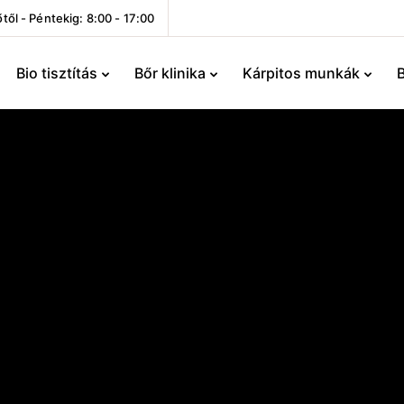
től - Péntekig: 8:00 - 17:00
Bio tisztítás
Bőr klinika
Kárpitos munkák
B