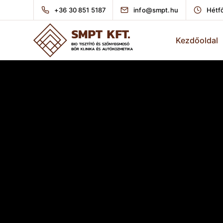
+36 30 851 5187
info@smpt.hu
Hétfő
Kezdőoldal