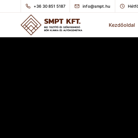
+36 30 851 5187
info@smpt.hu
Hétfő
Kezdőoldal