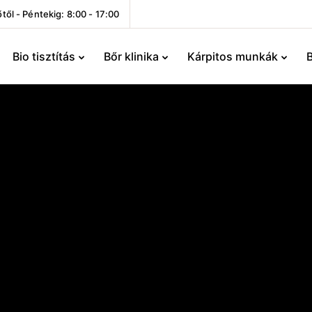
től - Péntekig: 8:00 - 17:00
Bio tisztítás
Bőr klinika
Kárpitos munkák
B