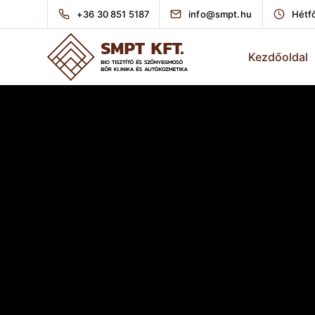
+36 30 851 5187
info@smpt.hu
Hétfő
Kezdőoldal