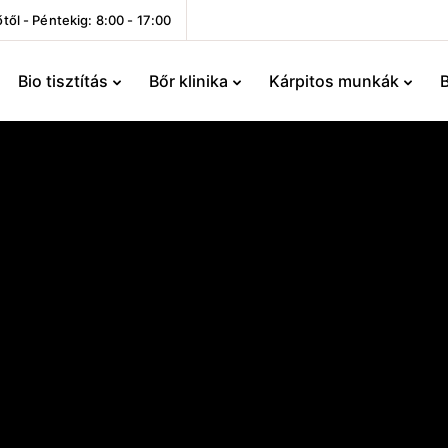
től - Péntekig: 8:00 - 17:00
Bio tisztítás
Bőr klinika
Kárpitos munkák
B